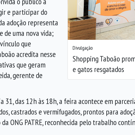
onvida o público a
Anterior
ir e participar do
ada adoção representa
ce de uma nova vida;
 vínculo que
Divulgação
aboão acredita nesse
Shopping Taboão promo
iativas que geram
e gatos resgatados
eida, gerente de
dia 31, das 12h às 18h, a feira acontece em parce
os, castrados e vermifugados, prontos para adoção
o da ONG PATRE, reconhecida pelo trabalho contí