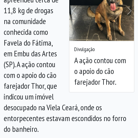
11,8 kg de drogas
Anterior
Próx
na comunidade
conhecida como
Favela do Fátima,
Divulgação
em Embu das Artes
A ação contou com
(SP). A ação contou
o apoio do cão
com o apoio do cão
farejador Thor.
farejador Thor, que
indicou um imóvel
desocupado na Viela Ceará, onde os
entorpecentes estavam escondidos no forro
do banheiro.