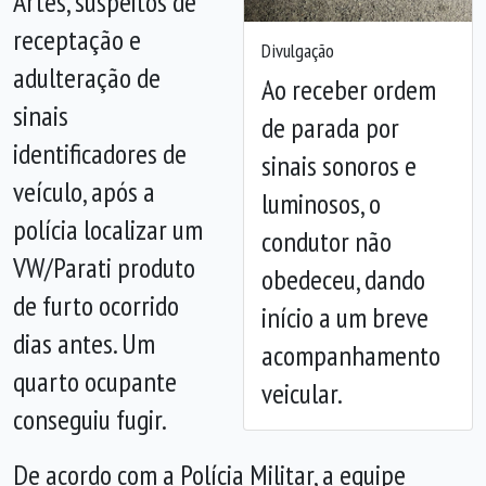
Artes, suspeitos de
receptação e
Divulgação
adulteração de
Ao receber ordem
Anterior
Próx
sinais
de parada por
identificadores de
sinais sonoros e
veículo, após a
luminosos, o
polícia localizar um
condutor não
VW/Parati produto
obedeceu, dando
de furto ocorrido
início a um breve
dias antes. Um
acompanhamento
quarto ocupante
veicular.
conseguiu fugir.
De acordo com a Polícia Militar, a equipe