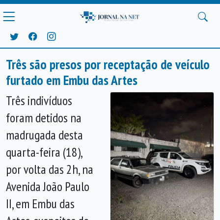
Três são presos por receptação de veículo
furtado em Embu das Artes
Três indivíduos
foram detidos na
madrugada desta
quarta-feira (18),
por volta das 2h, na
Avenida João Paulo
II, em Embu das