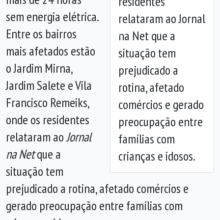
residentes
sem energia elétrica.
relataram ao Jornal
Entre os bairros
na Net que a
Anterior
Próx
mais afetados estão
situação tem
o Jardim Mirna,
prejudicado a
Jardim Salete e Vila
rotina, afetado
Francisco Remeiks,
comércios e gerado
onde os residentes
preocupação entre
relataram ao
Jornal
famílias com
na Net
que a
crianças e idosos.
situação tem
prejudicado a rotina, afetado comércios e
gerado preocupação entre famílias com