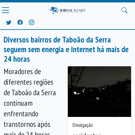
Diversos bairros de Taboão da Serra
seguem sem energia e internet há mais de
24 horas
Moradores de
diferentes regiões
de Taboão da Serra
continuam
enfrentando
transtornos após
Divulgação
mais de 24 horas