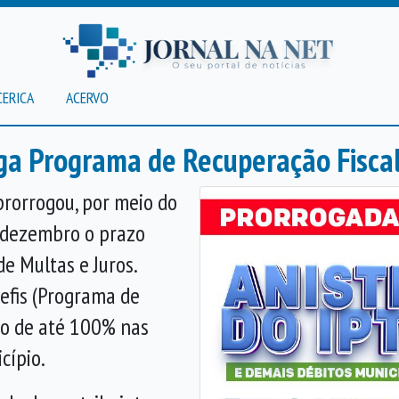
CERICA
ACERVO
oga Programa de Recuperação Fisca
 prorrogou, por meio do
e dezembro o prazo
e Multas e Juros.
Refis (Programa de
to de até 100% nas
cípio.