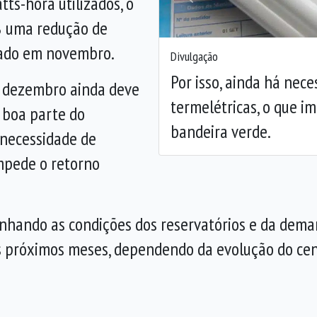
ts-hora utilizados, o
Anterior
88 uma redução de
cado em novembro.
Divulgação
Por isso, ainda há nece
ue dezembro ainda deve
termelétricas, o que i
 boa parte do
bandeira verde.
á necessidade de
impede o retorno
hando as condições dos reservatórios e da deman
próximos meses, dependendo da evolução do cená