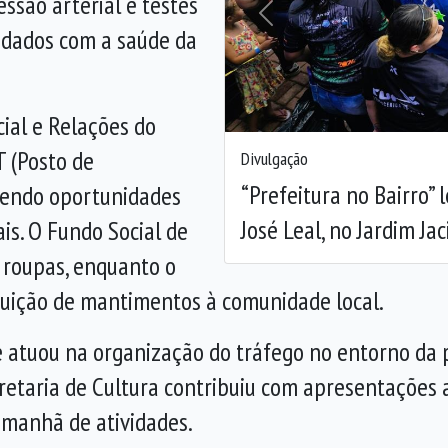
essão arterial e testes
Anterior
uidados com a saúde da
ial e Relações do
 (Posto de
Divulgação
“Prefeitura no Bairro” 
cendo oportunidades
José Leal, no Jardim Jac
is. O Fundo Social de
 roupas, enquanto o
ibuição de mantimentos à comunidade local.
e atuou na organização do tráfego no entorno da p
retaria de Cultura contribuiu com apresentações a
 manhã de atividades.