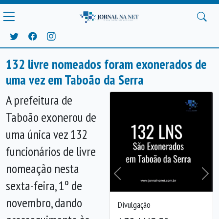
132 livre nomeados foram exonerados de
uma vez em Taboão da Serra
A prefeitura de
Taboão exonerou de
uma única vez 132
funcionários de livre
nomeação nesta
Anterior
Próx
sexta-feira, 1º de
novembro, dando
Divulgação