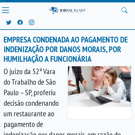
EMPRESA CONDENADA AO PAGAMENTO DE
INDENIZAÇÃO POR DANOS MORAIS, POR
HUMILHAÇÃO A FUNCIONÁRIA
O juízo da 52ª Vara
do Trabalho de São
Paulo – SP, proferiu
Anterior
Próx
decisão condenando
um restaurante ao
pagamento de
indenização por danos morais, em razão de